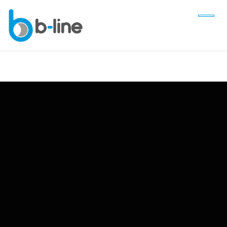
b
-
l
i
n
e